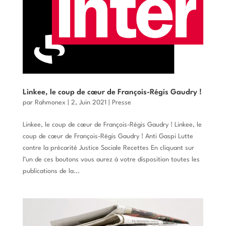
Linkee, le coup de cœur de François-Régis Gaudry !
par
Rahmonex
|
2, Juin 2021
|
Presse
Linkee, le coup de cœur de François-Régis Gaudry ! Linkee, le
coup de cœur de François-Régis Gaudry ! Anti Gaspi Lutte
contre la précarité Justice Sociale Recettes En cliquant sur
l’un de ces boutons vous aurez à votre disposition toutes les
publications de la...