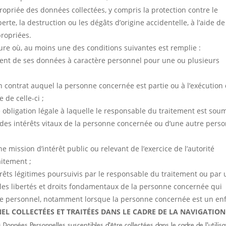
ropriée des données collectées, y compris la protection contre le
perte, la destruction ou les dégâts d’origine accidentelle, à l’aide de
ropriées.
esure où, au moins une des conditions suivantes est remplie :
ment de ses données à caractère personnel pour une ou plusieurs
un contrat auquel la personne concernée est partie ou à l’exécution
de celle-ci ;
 obligation légale à laquelle le responsable du traitement est soum
e des intérêts vitaux de la personne concernée ou d’une autre pers
ne mission d’intérêt public ou relevant de l’exercice de l’autorité
aitement ;
térêts légitimes poursuivis par le responsable du traitement ou par
u les libertés et droits fondamentaux de la personne concernée qui
re personnel, notamment lorsque la personne concernée est un enf
EL COLLECTÉES ET TRAITÉES DANS LE CADRE DE LA NAVIGATION
s Données Personnelles susceptibles d’être collectées dans le cadre de l’utilisa