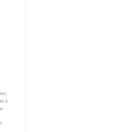
ées ;
es à
ou
t