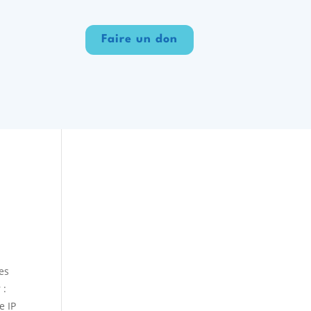
Faire un don
es
 :
e IP