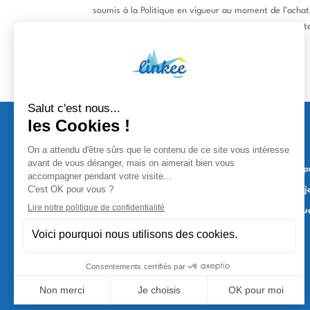
soumis à la Politique en vigueur au moment de l’achat e
L’utilisateur est invité à prendre connaissance de cette
prévenir formellement.
La présente politique a été éditée le 13/04/2024.
À p
Rej
Étu