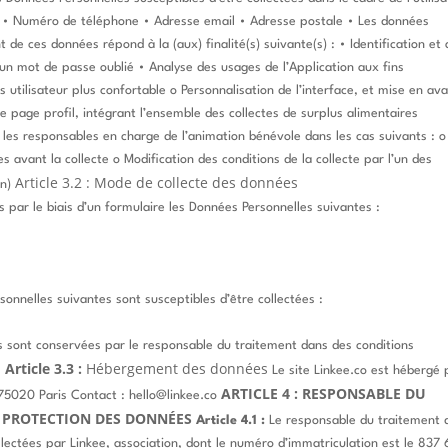
• Numéro de téléphone
• Adresse email
• Adresse postale
• Les données
nt de ces données répond à la (aux) finalité(s) suivante(s) :
• Identification et
’un mot de passe oublié
• Analyse des usages de l’Application aux fins
s utilisateur plus confortable
o Personnalisation de l’interface, et mise en av
ne page profil, intégrant l’ensemble des collectes de surplus alimentaires
r les responsables en charge de l’animation bénévole dans les cas suivants :
o
s avant la collecte
o Modification des conditions de la collecte par l’un des
Article 3.2 : Mode de collecte des données
n)
s par le biais d’un formulaire les Données Personnelles suivantes :
rsonnelles suivantes sont susceptibles d’être collectées :
es sont conservées par le responsable du traitement dans des conditions
Article 3.3 :
Hébergement des données
.
Le site Linkee.co est hébergé 
ARTICLE 4 : RESPONSABLE DU
 75020 Paris
Contact : hello@linkee.co
A PROTECTION DES DONNÉES
Article 4.1 :
Le responsable du traitement 
ectées par Linkee, association, dont le numéro d’immatriculation est le 837