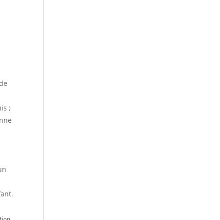
 de
is ;
onne
 un
ant.
tion