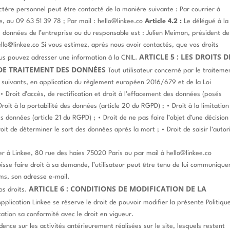
tère personnel peut être contacté de la manière suivante :
Par courrier à
e, au 09 63 51 39 78 ;
Par mail : hello@linkee.co
Article 4.2 :
Le délégué à la
s données de l’entreprise ou du responsable est :
Julien Meimon, président de
ello@linkee.co
Si vous estimez, après nous avoir contactés, que vos droits
ARTICLE 5 : LES DROITS D
ous pouvez adresser une information à la CNIL.
 DE TRAITEMENT DES DONNÉES
Tout utilisateur concerné par le traiteme
s suivants, en application du règlement européen 2016/679 et de la Loi
• Droit d’accès, de rectification et droit à l’effacement des données (posés
Droit à la portabilité des données (article 20 du RGPD) ;
• Droit à la limitation
es données (article 21 du RGPD) ;
• Droit de ne pas faire l’objet d’une décision
roit de déterminer le sort des données après la mort ;
• Droit de saisir l’autor
ier à Linkee, 80 rue des haies 75020 Paris ou par mail à hello@linkee.co
sse faire droit à sa demande, l’utilisateur peut être tenu de lui communique
ms, son adresse e-mail.
ARTICLE 6 : CONDITIONS DE MODIFICATION DE LA
os droits.
’Application Linkee se réserve le droit de pouvoir modifier la présente Politiqu
cation sa conformité avec le droit en vigueur.
dence sur les activités antérieurement réalisées sur le site, lesquels restent