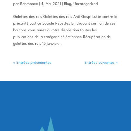
par
Rahmonex
|
4, Mai 2021
|
Blog
,
Uncategorized
Galettes des rois Galettes des rois Anti Gaspi Lutte contre la
précarité Justice Sociale Recettes En cliquant sur l’un de ces
boutons vous aurez à votre disposition toutes les
publications de la catégorie séléctionnée Récupération de
galettes des rois 15 janvier...
« Entrées précédentes
Entrées suivantes »