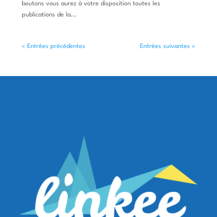
boutons vous aurez à votre disposition toutes les
publications de la...
« Entrées précédentes
Entrées suivantes »