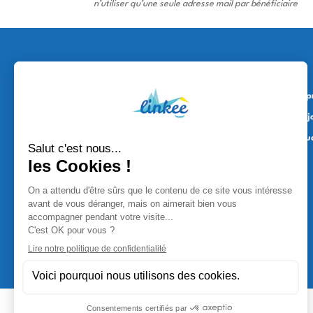
n’utiliser qu’une seule adresse mail par bénéficiaire
À p
Rej
Étu