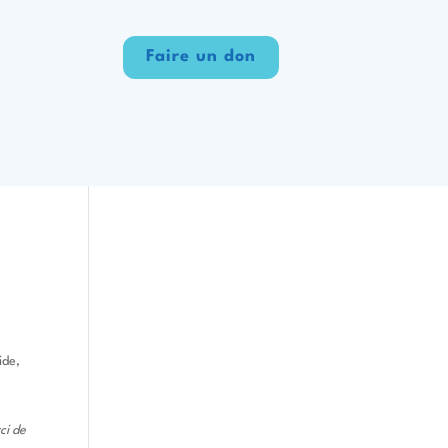
Faire un don
ide,
e
ci de