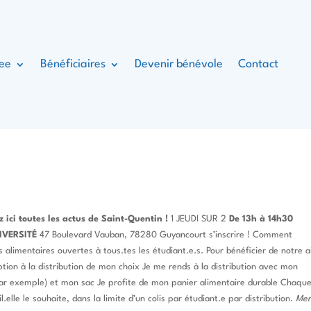
kee
Bénéficiaires
Devenir bénévole
Contact
 ici toutes les actus de Saint-Quentin !
1 JEUDI SUR 2
De 13h à 14h30
IVERSITÉ
47 Boulevard Vauban, 78280 Guyancourt s’inscrire ! Comment
s alimentaires ouvertes à tous.tes les étudiant.e.s. Pour bénéficier de notre a
ription à la distribution de mon choix Je me rends à la distribution avec mon
te par exemple) et mon sac Je profite de mon panier alimentaire durable Chaqu
l.elle le souhaite, dans la limite d’un colis par étudiant.e par distribution.
Mer